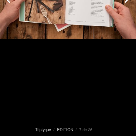
Triptyque
/
EDITION
/ 7 de 26