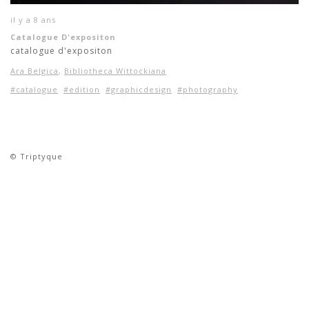
il y a 8 ans
Catalogue D'expositon
catalogue d'expositon
Ara Belgica
,
Bibliotheca Wittockiana
#catalogue
#edition
#graphicdesign
#photography
© Triptyque