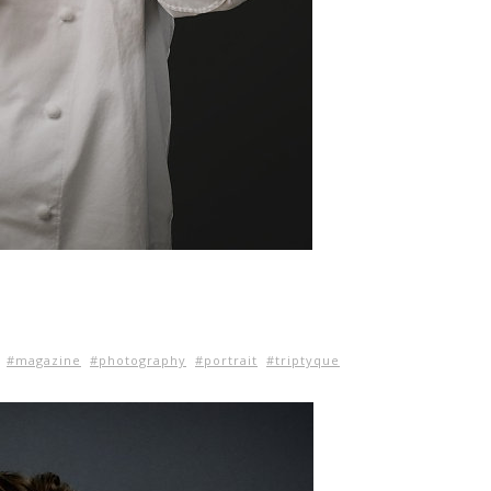
#magazine
#photography
#portrait
#triptyque