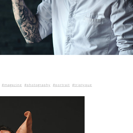
#magazine
#photography
#portrait
#triptyque