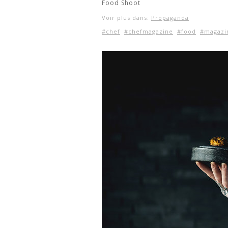
Food Shoot
Voir plus dans:
Propaganda
#chef
#chefmagazine
#food
#magazi