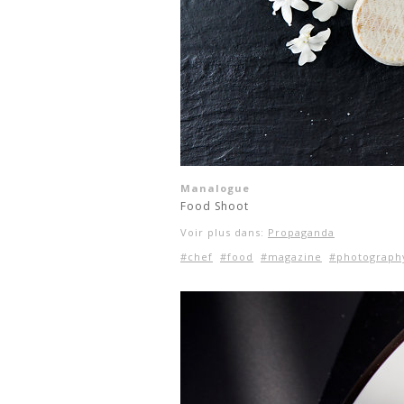
Manalogue
Food Shoot
Voir plus dans:
Propaganda
#chef
#food
#magazine
#photograph