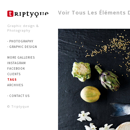
Voir Tous Les Éléments 
Graphic design &
Photography
- PHOTOGRAPHY
- GRAPHIC DESIGN
MORE GALLERIES
INSTAGRAM
FACEBOOK
CLIENTS
TAGS
ARCHIVES
- CONTACT US
© Triptyque