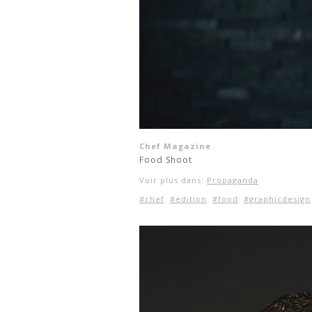
Chef Magazine
Food Shoot
Voir plus dans:
Propaganda
#chef
#edition
#food
#graphicdesign