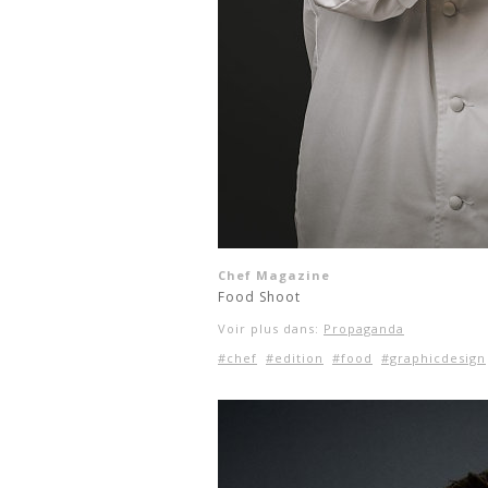
Chef Magazine
Food Shoot
Voir plus dans:
Propaganda
#chef
#edition
#food
#graphicdesign