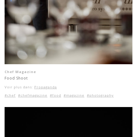
Chef Magazine
Food Shoot
Voir plus dans:
Propaganda
#chef
#chefmagazine
#food
#magazine
#photography