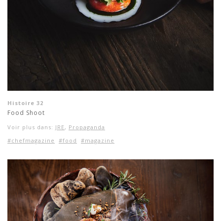
Histoire 32
Food Shoot
Voir plus dans:
JRE
,
Propaganda
#chefmagazine
#food
#magazine