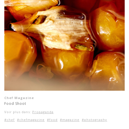
Chef Magazine
Food Shoot
Voir plus dans:
Propaganda
#chef
#chefmagazine
#food
#magazine
#photography