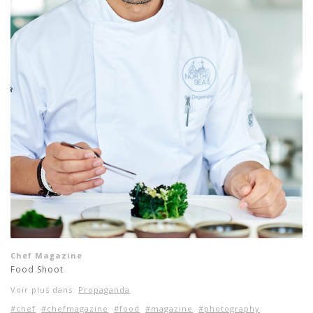
Chef Magazine
Food Shoot
Voir plus dans:
Propaganda
#chef
#chefmagazine
#food
#magazine
#photography