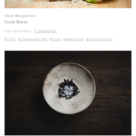
Chef Magazine
Food Shoot
Voir plus dans:
Propaganda
#chef
#chefmagazine
#food
#magazine
#photography