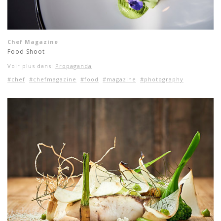
Chef Magazine
Food Shoot
Voir plus dans:
Propaganda
#chef
#chefmagazine
#food
#magazine
#photography