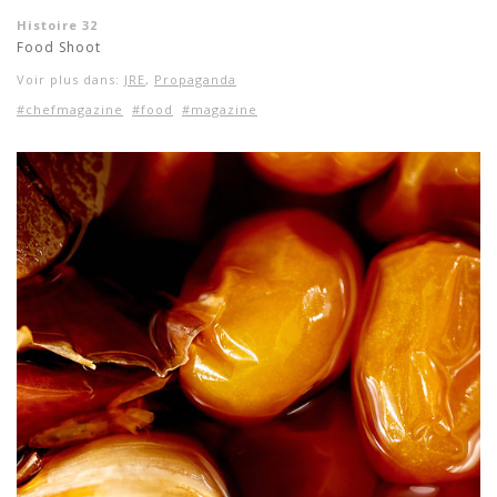
Histoire 32
Food Shoot
Voir plus dans:
JRE
,
Propaganda
#chefmagazine
#food
#magazine