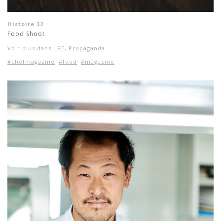
Histoire 32
Food Shoot
Voir plus dans:
JRE
,
Propaganda
#chefmagazine
#food
#magazine