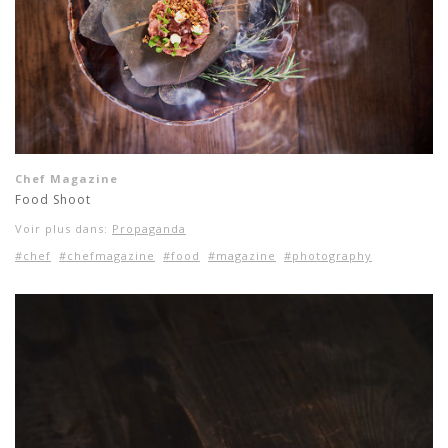
Chef Magazine
Food Shoot
Voir plus dans:
Propaganda
#chef
#chefmagazine
#food
#magazine
#photography